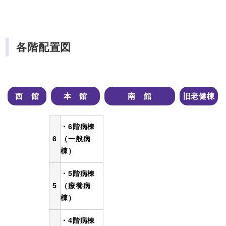
各階配置図
西 館
本 館
南 館
旧老健棟
・6階病棟
6
（一般病
棟）
・5階病棟
5
（療養病
棟）
・4階病棟