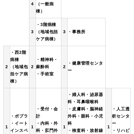
4
（一般病
棟）
・3階病棟
3
3
（地域包括
・事務所
ケア病棟）
・西2階
病棟
・精神科・
・健康管理センタ
2
2
2
（地域包
麻酔科
ー
括ケア病
・手術室
棟）
・婦人科・泌尿器
科・耳鼻咽喉科
・受付・会
・皮膚科・脳神経
・人工透
・ポプラ
計
外科・眼科・小児
析センタ
・イート
・内科・外
科
ー
1
1
1
1
インスペ
科・肛門外
・検査科・放射線
・リハビ