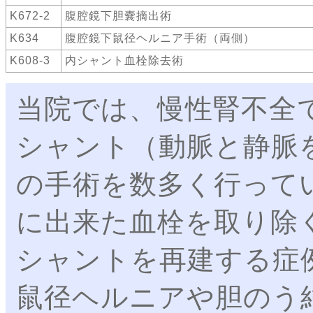
K672-2
腹腔鏡下胆嚢摘出術
K634
腹腔鏡下鼠径ヘルニア手術（両側）
K608-3
内シャント血栓除去術
当院では、慢性腎不全
シャント（動脈と静脈
の手術を数多く行って
に出来た血栓を取り除
シャントを再建する症
鼠径ヘルニアや胆のう