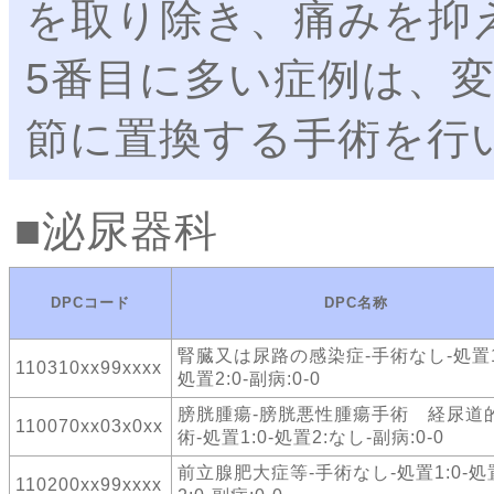
を取り除き、痛みを抑
5番目に多い症例は、
節に置換する手術を行
泌尿器科
DPCコード
DPC名称
腎臓又は尿路の感染症-手術なし-処置1:
110310xx99xxxx
処置2:0-副病:0-0
膀胱腫瘍-膀胱悪性腫瘍手術 経尿道
110070xx03x0xx
術-処置1:0-処置2:なし-副病:0-0
前立腺肥大症等-手術なし-処置1:0-処
110200xx99xxxx