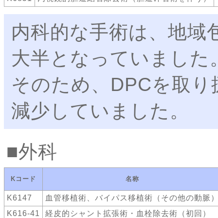
内科的な手術は、地域
大半となっていました
そのため、DPCを取
減少していました。
外科
Kコード
名称
K6147
血管移植術、バイパス移植術（その他の動脈
K616-41
経皮的シャント拡張術・血栓除去術（初回）