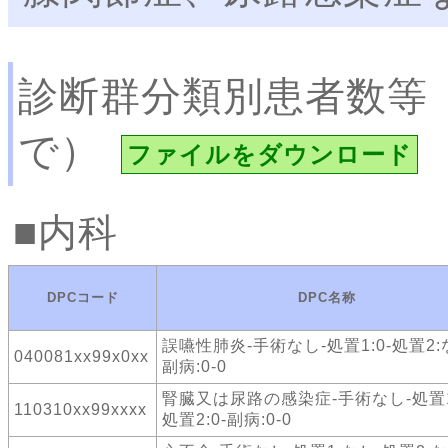
診断群分類別患者数等
で）
ファイルをダウンロード
内科
DPCコード
DPC名称
誤嚥性肺炎-手術なし-処置1:0-処置2:
040081xx99x0xx
副病:0-0
腎臓又は尿路の感染症-手術なし-処置1
110310xx99xxxx
処置2:0-副病:0-0