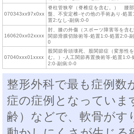
脊柱管狭窄（脊椎症を含む。） 腰
070343xx97x0xx
盤、不安定椎-その他の手術あり-処置1
置2:なし-副病:0-0
肘、膝の外傷（スポーツ障害等を含む
160620xx02xxxx
関節滑膜切除術等-処置1:0-処置2:0-副
0
股関節骨頭壊死、股関節症（変形性
07040xxx01xxxx
む。）-人工関節再置換術等-処置1:0-
2:0-副病:0-0
整形外科で最も症例数
症の症例となっていま
齢）などで、軟骨がす
動かしにくさが生じる