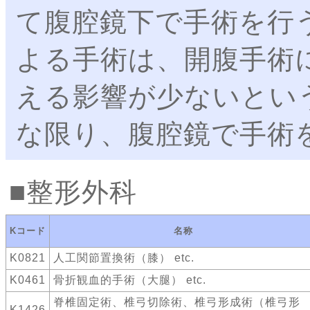
て腹腔鏡下で手術を行
よる手術は、開腹手術
える影響が少ないとい
な限り、腹腔鏡で手術
整形外科
Kコード
名称
K0821
人工関節置換術（膝） etc.
K0461
骨折観血的手術（大腿） etc.
脊椎固定術、椎弓切除術、椎弓形成術（椎弓形
K1426