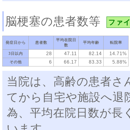
脳梗塞の患者数等
ファ
平均在院日
発症日から
患者数
平均年齢
転院率
数
28
47.11
82.14
14.71%
3日以内
6
66.17
83.33
5.88%
その他
当院は、高齢の患者さ
てから自宅や施設へ退
為、平均在院日数が長
います。