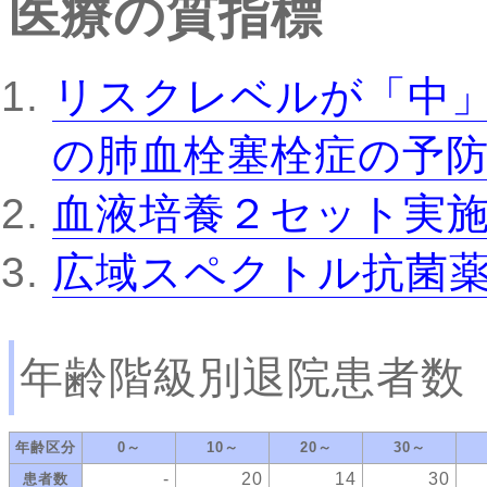
医療の質指標
リスクレベルが「中
の肺血栓塞栓症の予
血液培養２セット実
広域スペクトル抗菌
年齢階級別退院患者数
年齢区分
0～
10～
20～
30～
-
20
14
30
患者数