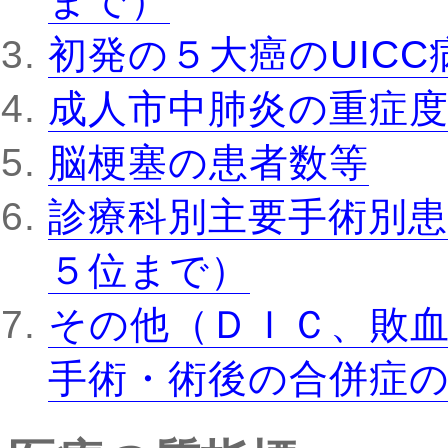
まで）
初発の５大癌のUIC
成人市中肺炎の重症
脳梗塞の患者数等
診療科別主要手術別患
５位まで）
その他（ＤＩＣ、敗
手術・術後の合併症