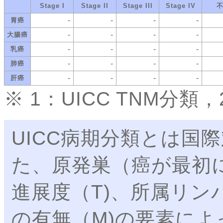
Stage I
Stage II
Stage III
Stage IV
-
-
-
-
胃癌
-
-
-
-
大腸癌
-
-
-
-
乳癌
-
-
-
-
肺癌
-
-
-
-
肝癌
※ 1：UICC TNM分
UICC病期分類とは国際
た、原発巣（癌が最初
進展度（T)、所属リン
の有無（M)の要素によ