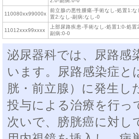
2:0-副病:0-0
前立腺の悪性腫瘍-手術なし-処置1:な
110080xx99000x
置2:なし-副病:なし-0
上部尿路疾患-手術なし-処置1:0-処置2:
11012xxx99xxxx
副病:0-0
泌尿器科では、尿路感
います。尿路感染症と
胱・前立腺）に発生し
投与による治療を行っ
次いで、膀胱癌に対し
用内視鏡を挿入し、病