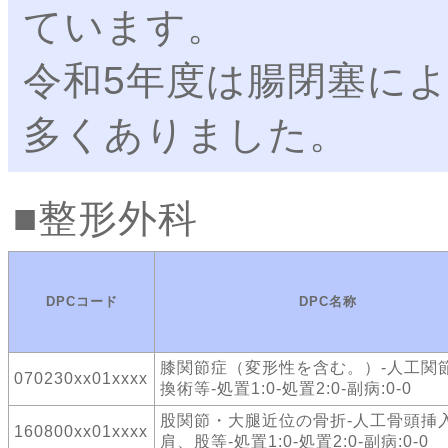
ています。
令和5年度は腸閉塞に
多くありました。
整形外科
DPCコード
DPC名称
膝関節症（変形性を含む。）-人工関
070230xx01xxxx
換術等-処置1:0-処置2:0-副病:0-0
股関節・大腿近位の骨折-人工骨頭
160800xx01xxxx
肩、股等-処置1:0-処置2:0-副病:0-0