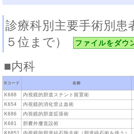
診療科別主要手術別患
５位まで）
ファイルをダウ
内科
Kコード
名称
K688
内視鏡的胆道ステント留置術
K654
内視鏡的消化管止血術
K686
内視鏡的胆道拡張術
K681
胆嚢外瘻造設術
K6851
内視鏡的胆道結石除去術（胆道砕石術を伴う）