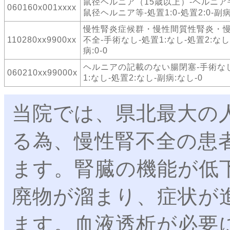
鼠径ヘルニア（15歳以上）-ヘルニ
060160x001xxxx
鼠径ヘルニア等-処置1:0-処置2:0-副病:
慢性腎炎症候群・慢性間質性腎炎・
110280xx9900xx
不全-手術なし-処置1:なし-処置2:なし
病:0-0
ヘルニアの記載のない腸閉塞-手術な
060210xx99000x
1:なし-処置2:なし-副病:なし-0
当院では、県北最大の
る為、慢性腎不全の患
ます。腎臓の機能が低
廃物が溜まり、症状が
ます。血液透析が必要