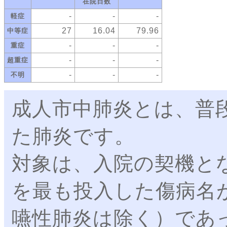
在院日数
-
-
-
軽症
27
16.04
79.96
中等症
-
-
-
重症
-
-
-
超重症
-
-
-
不明
成人市中肺炎とは、普
た肺炎です。
対象は、入院の契機と
を最も投入した傷病名
嚥性肺炎は除く）であ