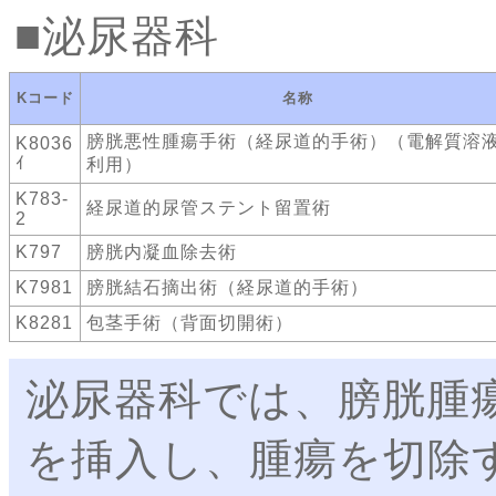
泌尿器科
Kコード
名称
膀胱悪性腫瘍手術（経尿道的手術）（電解質溶
K8036
ｲ
利用）
K783-
経尿道的尿管ステント留置術
2
K797
膀胱内凝血除去術
K7981
膀胱結石摘出術（経尿道的手術）
K8281
包茎手術（背面切開術）
泌尿器科では、膀胱腫
を挿入し、腫瘍を切除