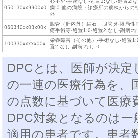
心不全-手術なし-処置1:なし-処置2:な
050130xx9900x0
病:0-他の病院・診療所の病棟からの
外
胆管（肝内外）結石、胆管炎-限局性
060340xx03x00x
瘍手術等-処置1:0-処置2:なし-副病:な
栄養障害（その他）-手術なし-処置1:
100330xxxxx00x
置2:なし-副病:なし-0
DPCとは、医師が決
の一連の医療行為を、
の点数に基づいて医療
DPC対象となるのは
適用の患者です。患者