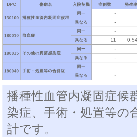
DPC
傷病名
入院契機
症例数
発生
-
同一
播種性血管内凝固症候群
130100
-
異なる
-
同一
敗血症
180010
11
0.5
異なる
-
同一
その他の真菌感染症
180035
-
異なる
-
同一
手術・処置等の合併症
180040
-
異なる
播種性血管内凝固症候
染症、手術・処置等の
計です。